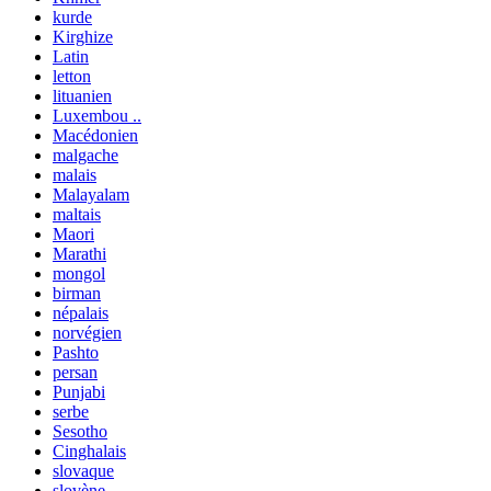
kurde
Kirghize
Latin
letton
lituanien
Luxembou ..
Macédonien
malgache
malais
Malayalam
maltais
Maori
Marathi
mongol
birman
népalais
norvégien
Pashto
persan
Punjabi
serbe
Sesotho
Cinghalais
slovaque
slovène