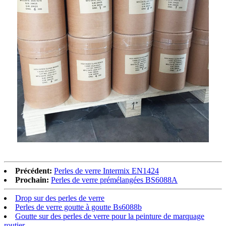
Précédent:
Perles de verre Intermix EN1424
Prochain:
Perles de verre prémélangées BS6088A
Drop sur des perles de verre
Perles de verre goutte à goutte Bs6088b
Goutte sur des perles de verre pour la peinture de marquage
routier