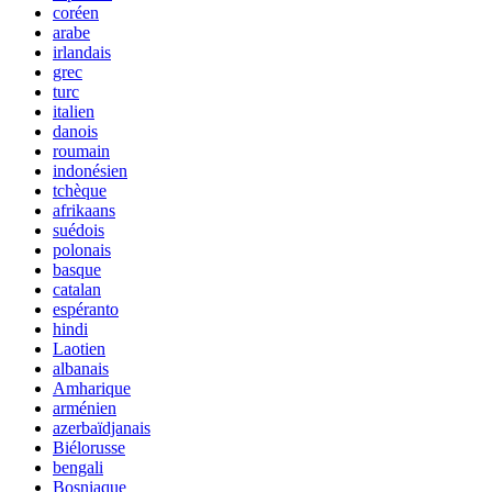
coréen
arabe
irlandais
grec
turc
italien
danois
roumain
indonésien
tchèque
afrikaans
suédois
polonais
basque
catalan
espéranto
hindi
Laotien
albanais
Amharique
arménien
azerbaïdjanais
Biélorusse
bengali
Bosniaque