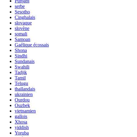
Punjabi
serbe
Sesotho
Cinghalais
slovaque
slovène
somali
Samoan
Gaélique écossais
Shona
Sindhi
Sundanais
Swahili
Tadjik
Tamil
Telugu
thaïlandais
ukrainien
Ourdou
Ouzbek
vietnamien
gallois
Xhosa
yiddish
Yoruba