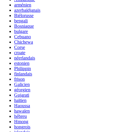
arménien
azerbaïdjanais
Biélorusse
bengali
Bosniaque
bulgare
Cebuano
Chichewa
Corse
croate
néerlandais
estonien
Philippin
finlandais
frison
Galicien
géorgien
Gujarati
haïtien
Haoussa
hawaïen
hébreu
Hmong
hongrois