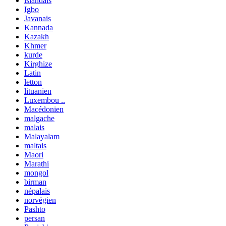
islandais
Igbo
Javanais
Kannada
Kazakh
Khmer
kurde
Kirghize
Latin
letton
lituanien
Luxembou ..
Macédonien
malgache
malais
Malayalam
maltais
Maori
Marathi
mongol
birman
népalais
norvégien
Pashto
persan