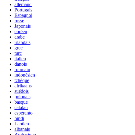
allemand
Portugais
Espagnol
russe
Japonais
coréen
arabe
irlandais
grec
turc
italien
danois
roumain
indonésien
tchèque
afrikaans
suédois
polonais
basque
catalan
espéranto
hindi
Laotien
albanais
Amharique