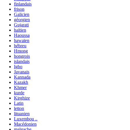
finlandais
frison
Galicien
géorgien
Gujarati
haïtien
Haoussa
hawaïen
hébreu
Hmong
hongrois
islandais
Igbo
Javanais
Kannada
Kazakh
Khmer
kurde
Kirghize
Latin
letton
lituanien
Luxembou ..
Macédonien
malgache