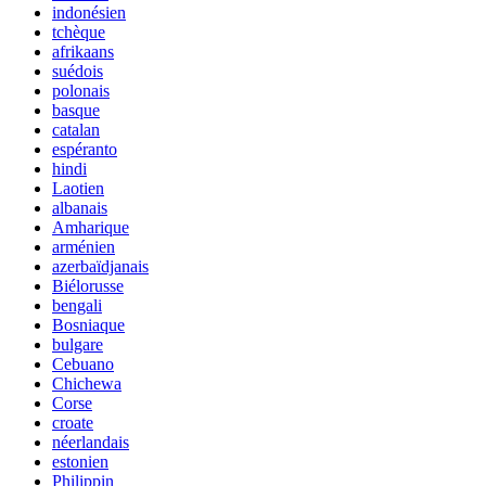
indonésien
tchèque
afrikaans
suédois
polonais
basque
catalan
espéranto
hindi
Laotien
albanais
Amharique
arménien
azerbaïdjanais
Biélorusse
bengali
Bosniaque
bulgare
Cebuano
Chichewa
Corse
croate
néerlandais
estonien
Philippin