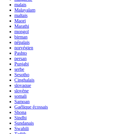
malais
Malayalam
maltais
Maori
Marathi
mongol
birman
népalais
norvégien
Pashto
persan
Punjabi
serbe
Sesotho
Cinghalais
slovaque
slovène
somali
Samoan
Gaélique écossais
Shona
Sindhi
Sundanais
Swahili
Tadjik