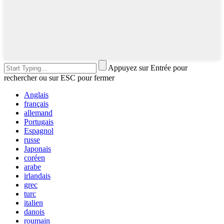
Appuyez sur Entrée pour
rechercher ou sur ESC pour fermer
Anglais
français
allemand
Portugais
Espagnol
russe
Japonais
coréen
arabe
irlandais
grec
turc
italien
danois
roumain