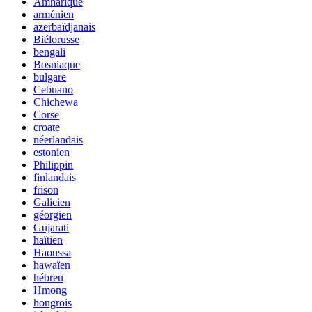
Amharique
arménien
azerbaïdjanais
Biélorusse
bengali
Bosniaque
bulgare
Cebuano
Chichewa
Corse
croate
néerlandais
estonien
Philippin
finlandais
frison
Galicien
géorgien
Gujarati
haïtien
Haoussa
hawaïen
hébreu
Hmong
hongrois