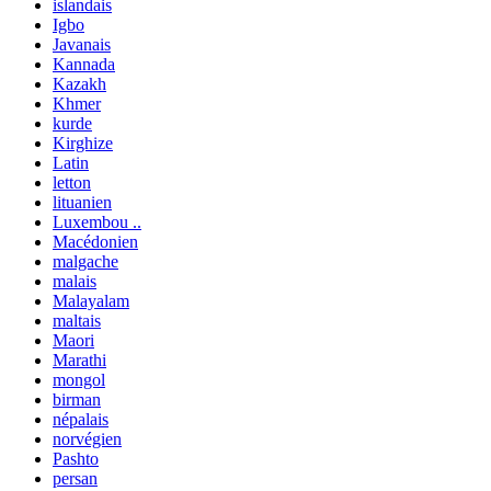
islandais
Igbo
Javanais
Kannada
Kazakh
Khmer
kurde
Kirghize
Latin
letton
lituanien
Luxembou ..
Macédonien
malgache
malais
Malayalam
maltais
Maori
Marathi
mongol
birman
népalais
norvégien
Pashto
persan