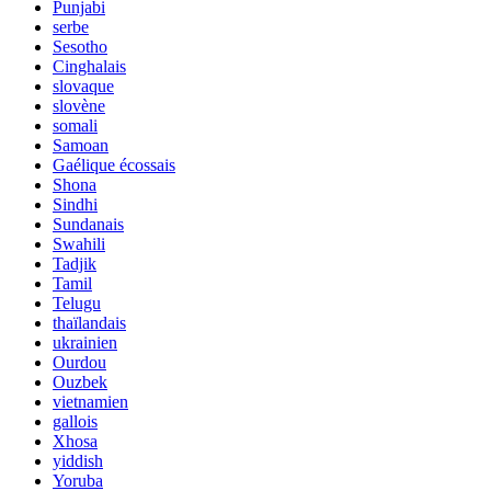
Punjabi
serbe
Sesotho
Cinghalais
slovaque
slovène
somali
Samoan
Gaélique écossais
Shona
Sindhi
Sundanais
Swahili
Tadjik
Tamil
Telugu
thaïlandais
ukrainien
Ourdou
Ouzbek
vietnamien
gallois
Xhosa
yiddish
Yoruba