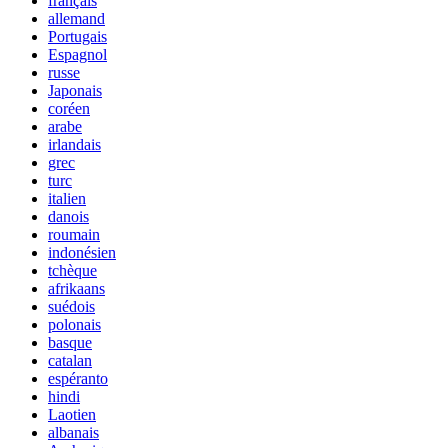
français
allemand
Portugais
Espagnol
russe
Japonais
coréen
arabe
irlandais
grec
turc
italien
danois
roumain
indonésien
tchèque
afrikaans
suédois
polonais
basque
catalan
espéranto
hindi
Laotien
albanais